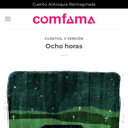
Saltar
Cuento Antioquia Reimaginada
al
contenido
CUENTOS
,
V VERSIÓN
Ocho horas