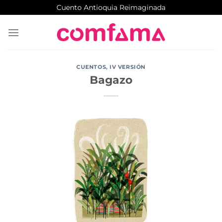
Saltar
Cuento Antioquia Reimaginada
al
contenido
CUENTOS
,
IV VERSIÓN
Bagazo