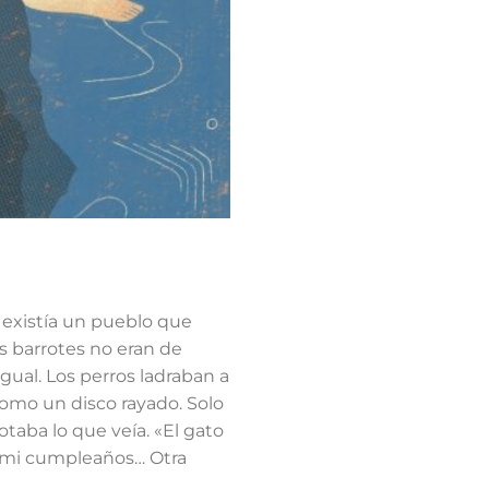
 existía un pueblo que
os barrotes no eran de
igual. Los perros ladraban a
a como un disco rayado. Solo
taba lo que veía. «El gato
dó mi cumpleaños… Otra