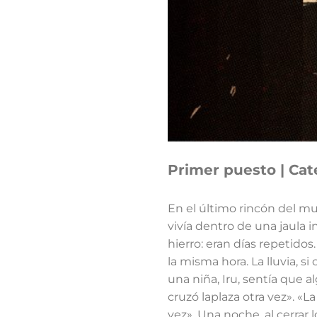
Primer puesto | Cat
En el último rincón del m
vivía dentro de una jaula i
hierro: eran días repetidos
la misma hora. La lluvia, si
una niña, Iru, sentía que 
cruzó laplaza otra vez». «
vez». Una noche, al cerrar