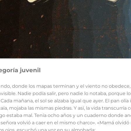
egoría juvenil
undo, donde los mapas terminan y el viento no obedece,
nvisible. Nadie podía salir, pero nadie lo notaba, porque l
. Cada mañana, el sol se alzaba igual que ayer. El pan olía 
 caía, mojaba las mismas piedras. Y así, la vida transcurrí
algo estaba mal. Tenía ocho años y un cuaderno donde ano
La señora volvió a caer en el mismo charco». «Mamá olvi
 los ojos, escuchó una voz en su almohada: