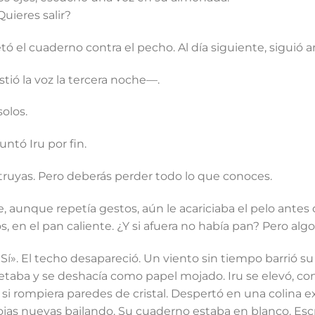
uieres salir?
etó el cuaderno contra el pecho. Al día siguiente, siguió 
tió la voz la tercera noche—.
olos.
tó Iru por fin.
ruyas. Pero deberás perder todo lo que conoces.
 aunque repetía gestos, aún le acariciaba el pelo antes 
s, en el pan caliente. ¿Y si afuera no había pan? Pero algo
«Sí». El techo desapareció. Un viento sin tiempo barrió s
ietaba y se deshacía como papel mojado. Iru se elevó, co
si rompiera paredes de cristal. Despertó en una colina ex
ojas nuevas bailando. Su cuaderno estaba en blanco. Escr