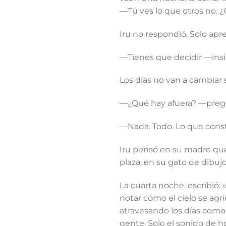
—Tú ves lo que otros no. ¿Q
Iru no respondió. Solo apr
—Tienes que decidir —insis
Los días no van a cambiar s
—¿Qué hay afuera? —pregun
—Nada. Todo. Lo que const
Iru pensó en su madre que,
plaza, en su gato de dibujo
La cuarta noche, escribió: 
notar cómo el cielo se agr
atravesando los días como 
gente. Solo el sonido de h