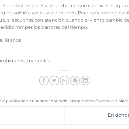
 Y el árbol creció. Escribió: «Un río que canta». Y el agua 
 no volvió a ver su viejo mundo. Pero cada noche escri
en que, si escuchas con atención cuando el viento cambia d
ecidió romper los barrotes del tiempo.
a, 18 años
reno @nueve_manuelas
 fue publicada en
Cuentos
,
VI Versión
. Marque como favorito el
Enlac
En donde