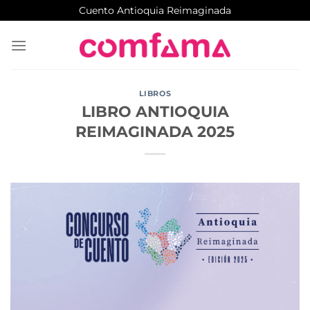
Saltar
Cuento Antioquia Reimaginada
al
contenido
LIBROS
LIBRO ANTIOQUIA
REIMAGINADA 2025